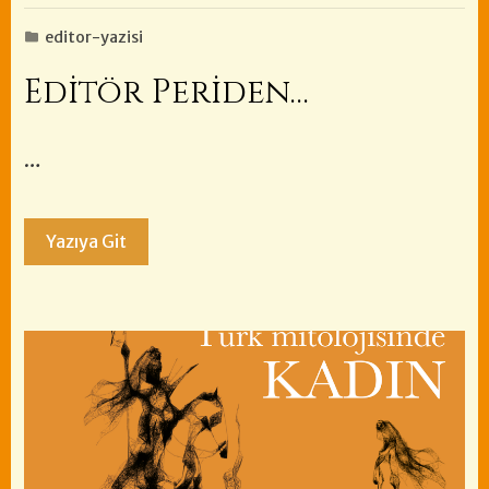
editor-yazisi
Editör Periden…
…
Yazıya Git