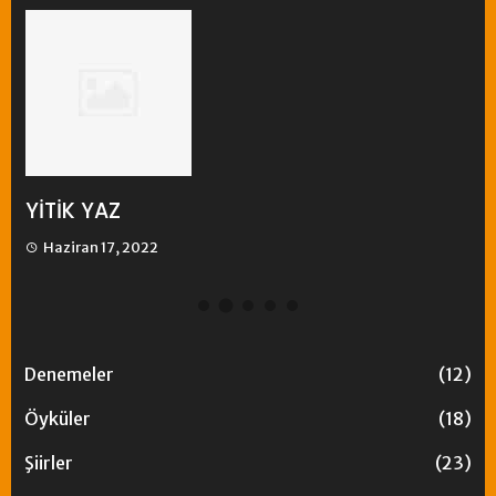
YİTİK YAZ
A
Haziran 17, 2022
Denemeler
(12)
Öyküler
(18)
Şiirler
(23)