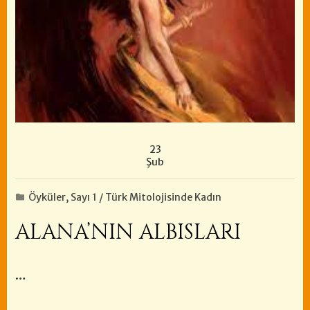
23
Şub
Öyküler
,
Sayı 1 / Türk Mitolojisinde Kadın
ALANA’NIN ALBISLARI
…