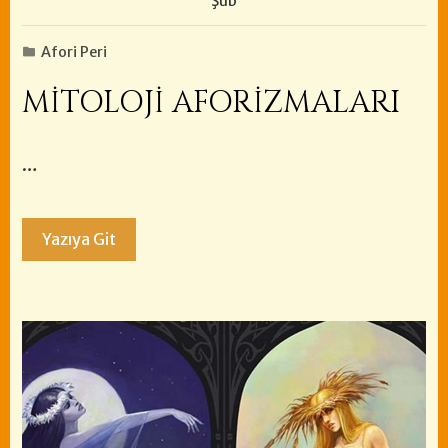
Şub
Afori Peri
MİTOLOJİ AFORİZMALARI
…
Yazıya Git