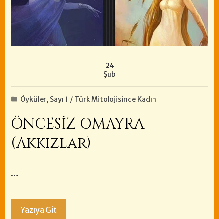
24
Şub
Öyküler
,
Sayı 1 / Türk Mitolojisinde Kadın
ÖNCESİZ OMAYRA
(Akkızlar)
…
Yazıya Git