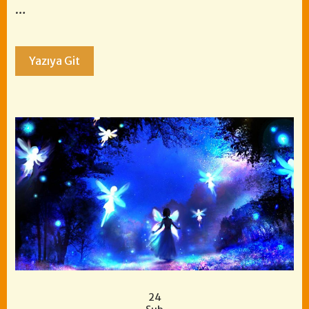
…
Yazıya Git
24