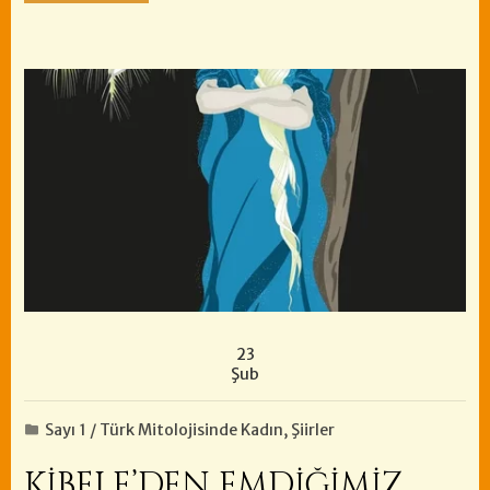
23
Şub
Sayı 1 / Türk Mitolojisinde Kadın
,
Şiirler
KİBELE’DEN EMDİĞİMİZ