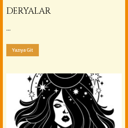
DERYALAR
…
Yazıya Git