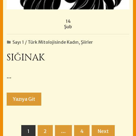
14
Şub
Sayı 1 / Türk Mitolojisinde Kadın
,
Şiirler
SIĞINAK
…
Yazıya Git
Yazı
1
2
…
4
Next