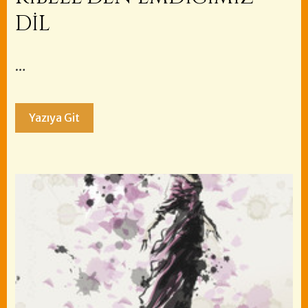
DİL
…
Yazıya Git