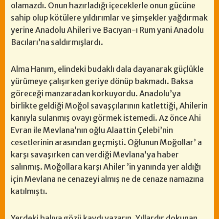
olamazdı. Onun hazırladığı içeceklerle onun gücüne
sahip olup kötülere yıldırımlar ve şimşekler yağdırmak
yerine Anadolu Ahileri ve Bacıyan-ı Rum yani Anadolu
Bacıları’na saldırmışlardı.
Alma Hanım, elindeki budaklı dala dayanarak güçlükle
yürümeye çalışırken geriye dönüp bakmadı. Baksa
göreceği manzaradan korkuyordu. Anadolu’ya
birlikte geldiği Moğol savaşçılarının katlettiği, Ahilerin
kanıyla sulanmış ovayı görmek istemedi. Az önce Ahi
Evran ile Mevlana’nın oğlu Alaattin Çelebi’nin
cesetlerinin arasından geçmişti. Oğlunun Moğollar’ a
karşı savaşırken can verdiği Mevlana’ya haber
salınmış. Moğollara karşı Ahiler ’in yanında yer aldığı
için Mevlana ne cenazeyi almış ne de cenaze namazına
katılmıştı.
Yerdeki halıya gözü kaydı yazarın. Yıllardır dokunan