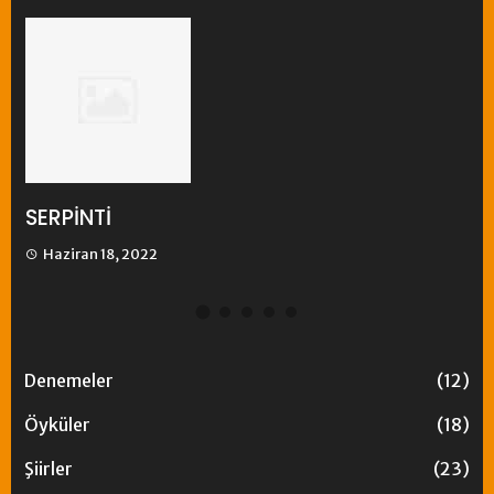
YİTİK YAZ
Haziran 17, 2022
Denemeler
(12)
Öyküler
(18)
Şiirler
(23)