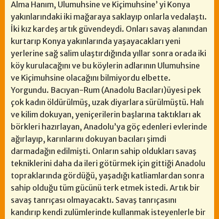
Alma Hanım, Ulumuhsine ve Kiçimuhsine’ yi Konya
yakınlarındaki iki mağaraya saklayıp onlarla vedalaştı.
İki kız kardeş artık güvendeydi. Onları savaş alanından
kurtarıp Konya yakınlarında yaşayacakları yeni
yerlerine sağ salim ulaştırdığında yıllar sonra orada iki
köy kurulacağını ve bu köylerin adlarının Ulumuhsine
ve Kiçimuhsine olacağını bilmiyordu elbette.
Yorgundu. Bacıyan-Rum (Anadolu Bacıları)üyesi pek
çok kadın öldürülmüş, uzak diyarlara sürülmüştü. Halı
ve kilim dokuyan, yeniçerilerin başlarına taktıkları ak
börkleri hazırlayan, Anadolu’ya göç edenleri evlerinde
ağırlayıp, karınlarını dokuyan bacıları şimdi
darmadağın edilmişti. Onların sahip oldukları savaş
tekniklerini daha da ileri götürmek için gittiği Anadolu
topraklarında gördüğü, yaşadığı katliamlardan sonra
sahip olduğu tüm gücünü terk etmek istedi. Artık bir
savaş tanrıçası olmayacaktı. Savaş tanrıçasını
kandırıp kendi zulümlerinde kullanmak isteyenlerle bir