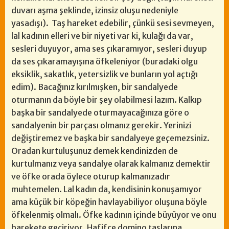
duvarı aşma şeklinde, izinsiz oluşu nedeniyle
yasadışı). Taş hareket edebilir, çünkü sesi sevmeyen,
lal kadının elleri ve bir niyeti var ki, kulağı da var,
sesleri duyuyor, ama ses çıkaramıyor, sesleri duyup
da ses çıkaramayışına öfkeleniyor (buradaki olgu
eksiklik, sakatlık, yetersizlik ve bunların yol açtığı
edim). Bacağınız kırılmışken, bir sandalyede
oturmanın da böyle bir şey olabilmesi lazım. Kalkıp
başka bir sandalyede oturmayacağınıza göre o
sandalyenin bir parçası olmanız gerekir. Yerinizi
değiştiremez ve başka bir sandalyeye geçemezsiniz.
Oradan kurtuluşunuz demek kendinizden de
kurtulmanız veya sandalye olarak kalmanız demektir
ve öfke orada öylece oturup kalmanızadır
muhtemelen. Lal kadın da, kendisinin konuşamıyor
ama küçük bir köpeğin havlayabiliyor oluşuna böyle
öfkelenmiş olmalı. Öfke kadının içinde büyüyor ve onu
harekete geçiriyor. Hafifçe domino taşlarına