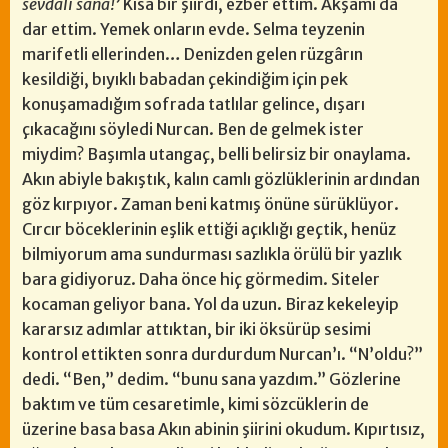
sevdalı sana!’
Kısa bir şiirdi, ezber ettim. Akşamı da
dar ettim. Yemek onların evde. Selma teyzenin
marifetli ellerinden… Denizden gelen rüzgârın
kesildiği, bıyıklı babadan çekindiğim için pek
konuşamadığım sofrada tatlılar gelince, dışarı
çıkacağını söyledi Nurcan. Ben de gelmek ister
miydim? Başımla utangaç, belli belirsiz bir onaylama.
Akın abiyle bakıştık, kalın camlı gözlüklerinin ardından
göz kırpıyor. Zaman beni katmış önüne sürüklüyor.
Cırcır böceklerinin eşlik ettiği açıklığı geçtik, henüz
bilmiyorum ama sundurması sazlıkla örülü bir yazlık
bara gidiyoruz. Daha önce hiç görmedim. Siteler
kocaman geliyor bana. Yol da uzun. Biraz kekeleyip
kararsız adımlar attıktan, bir iki öksürüp sesimi
kontrol ettikten sonra durdurdum Nurcan’ı. “N’oldu?”
dedi. “Ben,” dedim. “bunu sana yazdım.” Gözlerine
baktım ve tüm cesaretimle, kimi sözcüklerin de
üzerine basa basa Akın abinin şiirini okudum. Kıpırtısız,