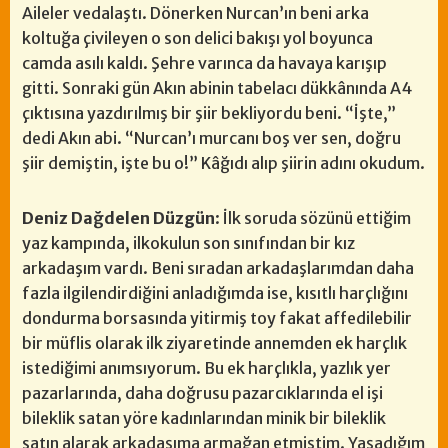
Aileler vedalaştı. Dönerken Nurcan’ın beni arka
koltuğa çivileyen o son delici bakışı yol boyunca
camda asılı kaldı. Şehre varınca da havaya karışıp
gitti. Sonraki gün Akın abinin tabelacı dükkânında A4
çıktısına yazdırılmış bir şiir bekliyordu beni. “İşte,”
dedi Akın abi. “Nurcan’ı murcanı boş ver sen, doğru
şiir demiştin, işte bu o!” Kâğıdı alıp şiirin adını okudum.
Deniz Dağdelen Düzgün
: İlk soruda sözünü ettiğim
yaz kampında, ilkokulun son sınıfından bir kız
arkadaşım vardı. Beni sıradan arkadaşlarımdan daha
fazla ilgilendirdiğini anladığımda ise, kısıtlı harçlığını
dondurma borsasında yitirmiş toy fakat affedilebilir
bir müflis olarak ilk ziyaretinde annemden ek harçlık
istediğimi anımsıyorum. Bu ek harçlıkla, yazlık yer
pazarlarında, daha doğrusu pazarcıklarında el işi
bileklik satan yöre kadınlarından minik bir bileklik
satın alarak arkadaşıma armağan etmiştim. Yaşadığım