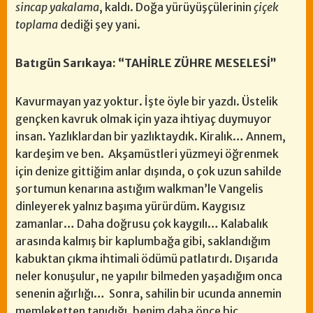
sincap yakalama
, kaldı. Doğa yürüyüşçülerinin
çiçek
toplama
dediği şey yani.
Batıgün Sarıkaya: “TAHİRLE ZÜHRE MESELESİ”
Kavurmayan yaz yoktur. İşte öyle bir yazdı. Üstelik
gençken kavruk olmak için yaza ihtiyaç duymuyor
insan. Yazlıklardan bir yazlıktaydık. Kiralık… Annem,
kardeşim ve ben. Akşamüstleri yüzmeyi öğrenmek
için denize gittiğim anlar dışında, o çok uzun sahilde
şortumun kenarına astığım walkman’le Vangelis
dinleyerek yalnız başıma yürürdüm. Kaygısız
zamanlar… Daha doğrusu çok kaygılı… Kalabalık
arasında kalmış bir kaplumbağa gibi, saklandığım
kabuktan çıkma ihtimali ödümü patlatırdı. Dışarıda
neler konuşulur, ne yapılır bilmeden yaşadığım onca
senenin ağırlığı… Sonra, sahilin bir ucunda annemin
memleketten tanıdığı, benim daha önce hiç