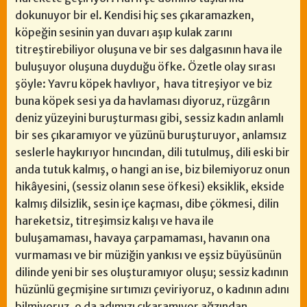
dokunuyor bir el. Kendisi hiç ses çıkaramazken,
köpeğin sesinin yan duvarı aşıp kulak zarını
titreştirebiliyor oluşuna ve bir ses dalgasının hava ile
buluşuyor oluşuna duyduğu öfke. Özetle olay sırası
şöyle: Yavru köpek havlıyor, hava titreşiyor ve biz
buna köpek sesi ya da havlaması diyoruz, rüzgârın
deniz yüzeyini buruşturması gibi, sessiz kadın anlamlı
bir ses çıkaramıyor ve yüzünü buruşturuyor, anlamsız
seslerle haykırıyor hıncından, dili tutulmuş, dili eski bir
anda tutuk kalmış, o hangi an ise, biz bilemiyoruz onun
hikâyesini, (sessiz olanın sese öfkesi) eksiklik, ekside
kalmış dilsizlik, sesin içe kaçması, dibe çökmesi, dilin
hareketsiz, titreşimsiz kalışı ve hava ile
buluşamaması, havaya çarpamaması, havanın ona
vurmaması ve bir müziğin yankısı ve eşsiz büyüsünün
dilinde yeni bir ses oluşturamıyor oluşu; sessiz kadının
hüzünlü geçmişine sırtımızı çeviriyoruz, o kadının adını
bilmiyoruz, o da adımızı çıkaramıyor ağzından,