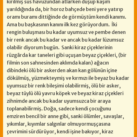
kırılmış süs havuzundan atlarken düşüp kaşım
yarıldığında da, bir horoz bahçede beni yere yatırıp
oramı buramı dittiğinde de görmüştüm kendi kanımı.
Ama bu başkasının kanını ilk kez görüyordum. İki
rengin buluşması bu kadar uyumsuz ve pembe denen
bir renk ancak bu kadar ve ancak bu kadar lüzumsuz
olabilir diyorum bugün. Sanki kiraz çiçeklerinin
rüzgârda kar taneleri gibi uçuşan beyaz çiçekleri, (bir
filmin son sahnesinden aklımda kalan) ağacın
dibindeki ölü bir askerden akan kan gölünün içine
dökülmüş, yüzmekteymiş ve kırmızı ile beyaz bu kadar
uyumsuz bir renk bileşimi olabilirmiş, ölü bir asker,
beyaz tüylü ölü yavru köpek ve beyaz kiraz çiçekleri
zihnimde ancak bu kadar uyumsuzca bir araya
toplanabilirmiş. Doğa, sadece kendi çocuğunu
emziren bencil bir anne gibi, sanki ölümler, savaşlar,
yıkımlar, kıyımlar salgınlar olmuyormuşçasına
çevrimini sürdürüyor, kendi işine bakıyor, kiraz