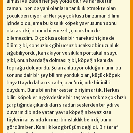
alması ve zaten her şey yolda olur ve harekettir
zaman, ben de yani olanlara tanıklık etmekte olan
çocuk ben diyor ki: Her şey çok kısa bir zaman dilimi
içinde oldu, ama bu kısalık köpek yavrusunun sonu
olacaktı ki, o bunu bilemezdi, çocuk ben de
bilemezdim. O çok kısa olan bir hareketin içine de
ölüm gibi, sonsuzluk gibi uçsuz bucaksız bir uzunluk
sığabiliyordu, kan akıyor ve sıkılan portakalın suyu
gibi, onun bardağa dolması gibi, köpeğin kanı da
toprağa doluyordu. Şu an anlatıyor olduğum anın bu
sonuna dair bir şey bilinmiyorduk o an, küçük köpek
hayattaydı daha o sırada, o an’ın içinde bir inilti
duydum. Bunu bilen herkesten biriyim artık. Herkes
bilir, köpeklerin gövdesine bir taş veya tekme çok hızlı
çarptığında çıkardıkları sıradan seslerden biriydi ve
duvarın dibinde yatan yavru köpeğin beyaz kısa
tüylerin arasında kırmızı bir ıslaklık belirdi, bunu
gördüm ben. Kanı ilk kez görüşüm değildi. Bir tarafı