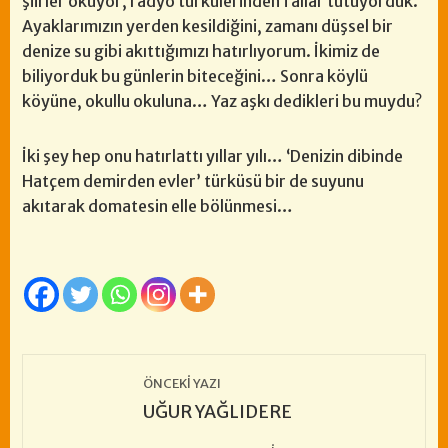
şiirler okuyor, radyo türkülerinden fallar tutuyorduk.
Ayaklarımızın yerden kesildiğini, zamanı düşsel bir
denize su gibi akıttığımızı hatırlıyorum. İkimiz de
biliyorduk bu günlerin biteceğini… Sonra köylü
köyüne, okullu okuluna… Yaz aşkı dedikleri bu muydu?
İki şey hep onu hatırlattı yıllar yılı… ‘Denizin dibinde
Hatçem demirden evler’ türküsü bir de suyunu
akıtarak domatesin elle bölünmesi…
ÖNCEKI YAZI
UĞUR YAĞLIDERE