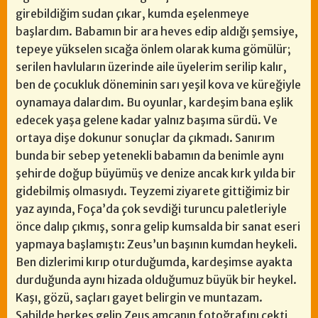
girebildiğim sudan çıkar, kumda eşelenmeye
başlardım. Babamın bir ara heves edip aldığı şemsiye,
tepeye yükselen sıcağa önlem olarak kuma gömülür;
serilen havluların üzerinde aile üyelerim serilip kalır,
ben de çocukluk döneminin sarı yeşil kova ve küreğiyle
oynamaya dalardım. Bu oyunlar, kardeşim bana eşlik
edecek yaşa gelene kadar yalnız başıma sürdü. Ve
ortaya dişe dokunur sonuçlar da çıkmadı. Sanırım
bunda bir sebep yetenekli babamın da benimle aynı
şehirde doğup büyümüş ve denize ancak kırk yılda bir
gidebilmiş olmasıydı. Teyzemi ziyarete gittiğimiz bir
yaz ayında, Foça’da çok sevdiği turuncu paletleriyle
önce dalıp çıkmış, sonra gelip kumsalda bir sanat eseri
yapmaya başlamıştı: Zeus’un başının kumdan heykeli.
Ben dizlerimi kırıp oturduğumda, kardeşimse ayakta
durduğunda aynı hizada olduğumuz büyük bir heykel.
Kaşı, gözü, saçları gayet belirgin ve muntazam.
Sahilde herkes gelip Zeus amcanın fotoğrafını çekti,