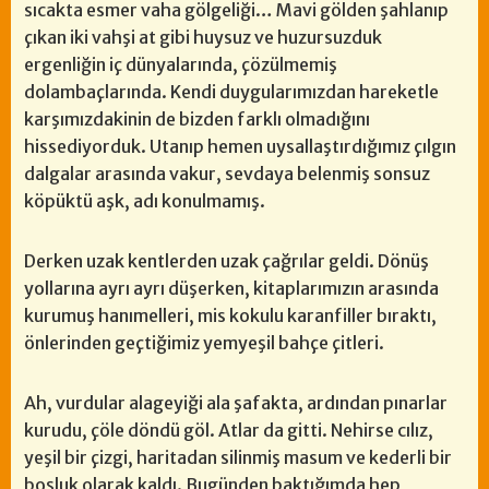
sıcakta esmer vaha gölgeliği… Mavi gölden şahlanıp
çıkan iki vahşi at gibi huysuz ve huzursuzduk
ergenliğin iç dünyalarında, çözülmemiş
dolambaçlarında. Kendi duygularımızdan hareketle
karşımızdakinin de bizden farklı olmadığını
hissediyorduk. Utanıp hemen uysallaştırdığımız çılgın
dalgalar arasında vakur, sevdaya belenmiş sonsuz
köpüktü aşk, adı konulmamış.
Derken uzak kentlerden uzak çağrılar geldi. Dönüş
yollarına ayrı ayrı düşerken, kitaplarımızın arasında
kurumuş hanımelleri, mis kokulu karanfiller bıraktı,
önlerinden geçtiğimiz yemyeşil bahçe çitleri.
Ah, vurdular alageyiği ala şafakta, ardından pınarlar
kurudu, çöle döndü göl. Atlar da gitti. Nehirse cılız,
yeşil bir çizgi, haritadan silinmiş masum ve kederli bir
boşluk olarak kaldı. Bugünden baktığımda hep