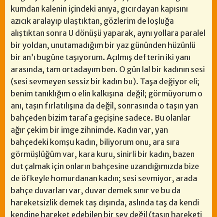
kumdan kalenin içindeki anıya, gıcırdayan kapısını
azıcık aralayıp ulaştıktan, gözlerim de loşluğa
alıştıktan sonra U dönüşü yaparak, aynı yollara paralel
bir yoldan, unutamadığım bir yaz gününden hüzünlü
bir an’ı bugüne taşıyorum. Açılmış defterin iki yanı
arasında, tam ortadayım ben. O gün lal bir kadının sesi
(sesi sevmeyen sessiz bir kadın bu). Taşa değiyor eli;
benim tanıklığım o elin kalkışına değil; görmüyorum o
anı, taşın fırlatılışına da değil, sonrasında o taşın yan
bahçeden bizim tarafa geçişine sadece. Bu olanlar
ağır çekim bir imge zihnimde. Kadın var, yan
bahçedeki komşu kadın, biliyorum onu, ara sıra
görmüşlüğüm var, kara kuru, sinirli bir kadın, bazen
dut çalmak için onların bahçesine uzandığımızda bize
de öfkeyle homurdanan kadın; sesi sevmiyor, arada
bahçe duvarları var, duvar demek sınır ve bu da
hareketsizlik demek taş dışında, aslında taş da kendi
kendine hareket edebilen bir şey değil (taşın hareketi