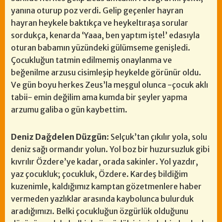
yanına oturup poz verdi. Gelip geçenler hayran
hayran heykele baktıkça ve heykeltıraşa sorular
sordukça, kenarda ‘Yaaa, ben yaptım işte!’ edasıyla
oturan babamın yüzündeki gülümseme genişledi.
Çocukluğun tatmin edilmemiş onaylanma ve
beğenilme arzusu cisimleşip heykelde görünür oldu.
Ve gün boyu herkes Zeus’la meşgul olunca -çocuk aklı
tabii- emin değilim ama kumda bir şeyler yapma
arzumu galiba o gün kaybettim.
Deniz Dağdelen Düzgün
: Selçuk’tan çıkılır yola, solu
deniz sağı ormandır yolun. Yol boz bir huzursuzluk gibi
kıvrılır Özdere’ye kadar, orada sakinler. Yol yazdır,
yaz çocukluk; çocukluk, Özdere. Kardeş bildiğim
kuzenimle, kaldığımız kamptan gözetmenlere haber
vermeden yazlıklar arasında kaybolunca bulurduk
aradığımızı. Belki çocukluğun özgürlük olduğunu