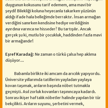
duygunun kokusunu tarif edemem, ama mavi bir
şeydi! Bilekliği koluna heyecanla takarken yüzünün
aldığı ifade hala belleğimde berraktır. İnsan armağan
verdiğini sanırken kendisine hediye verildiğinin
ayırdına varınca ne hisseder? Bu tartışılır. Ancak
gerçek şu ki, mutlu bir çocukluk, haddinden fazla mavi
bir armağandır!
Eşref Karadağ:
Ne zaman o türkü çalsa hep aklıma
düşüyor…
Babamla birlikte iki amcam da arıcılık yapıyordu.
Üniversite yıllarımda tatillerim yayladan yaylaya
kovan taşımak, arıların başında nöbet tutmakla
geçmişti. Asıl zorluk kovanları taşınıncaya kadardı.
Sonrası ikişer haftalık nöbetler halinde yapılan bir tür
bekçilikti. Arıların suyunu, şerbetini vermek,