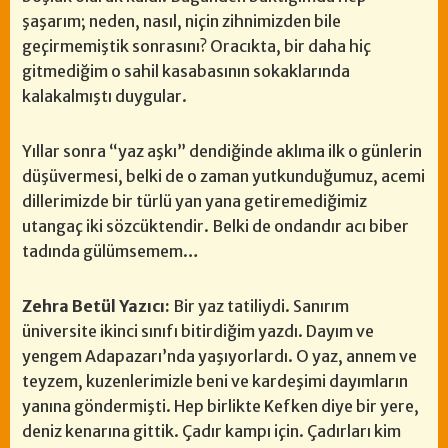
şaşarım; neden, nasıl, niçin zihnimizden bile
geçirmemiştik sonrasını? Oracıkta, bir daha hiç
gitmediğim o sahil kasabasının sokaklarında
kalakalmıştı duygular.
Yıllar sonra “yaz aşkı” dendiğinde aklıma ilk o günlerin
düşüvermesi, belki de o zaman yutkunduğumuz, acemi
dillerimizde bir türlü yan yana getiremediğimiz
utangaç iki sözcüktendir. Belki de ondandır acı biber
tadında gülümsemem…
Zehra Betül Yazıcı:
Bir yaz tatiliydi. Sanırım
üniversite ikinci sınıfı bitirdiğim yazdı. Dayım ve
yengem Adapazarı’nda yaşıyorlardı. O yaz, annem ve
teyzem, kuzenlerimizle beni ve kardeşimi dayımların
yanına göndermişti. Hep birlikte Kefken diye bir yere,
deniz kenarına gittik. Çadır kampı için. Çadırları kim