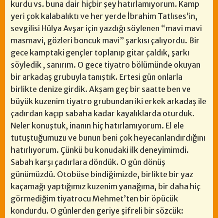
kurdu vs. buna dair hiçbir şey hatırlamıyorum. Kamp
yeri çok kalabalıktı ve her yerde İbrahim Tatlıses’in,
sevgilisi Hülya Avşar için yazdığı söylenen “mavi mavi
masmavi, gözleri boncuk mavi” şarkısı çalıyordu. Bir
gece kamptaki gençler toplanıp gitar çaldık, şarkı
söyledik , sanırım. O gece tiyatro bölümünde okuyan
bir arkadaş grubuyla tanıştık. Ertesi gün onlarla
birlikte denize girdik. Akşam geç bir saatte ben ve
büyük kuzenim tiyatro grubundan iki erkek arkadaş ile
çadırdan kaçıp sabaha kadar kayalıklarda oturduk.
Neler konuştuk, inanın hiç hatırlamıyorum. El ele
tutuştuğumuzu ve bunun beni çok heyecanlandırdığını
hatırlıyorum. Çünkü bu konudaki ilk deneyimimdi.
Sabah karşı çadırlara döndük. O gün dönüş
günümüzdü. Otobüse bindiğimizde, birlikte bir yaz
kaçamağı yaptığımız kuzenim yanağıma, bir daha hiç
görmediğim tiyatrocu Mehmet’ten bir öpücük
kondurdu. O günlerden geriye şifreli bir sözcük: