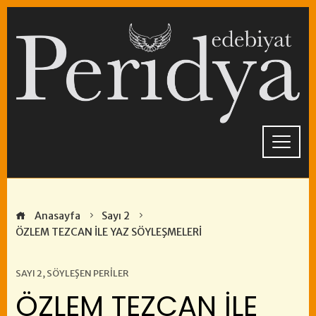
Skip
to
content
Anasayfa
Sayı 2
ÖZLEM TEZCAN İLE YAZ SÖYLEŞMELERİ
SAYI 2
,
SÖYLEŞEN PERILER
ÖZLEM TEZCAN İLE