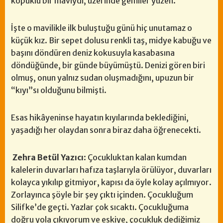
köpüklü bir maviydi, üzerinde gemiler yüzen.
İşte o mavilikle ilk buluştuğu günü hiç unutamaz o
küçük kız. Bir sepet dolusu renkli taş, midye kabuğu ve
başını döndüren deniz kokusuyla kasabasına
döndüğünde, bir günde büyümüştü. Denizi gören biri
olmuş, onun yalnız sudan oluşmadığını, upuzun bir
“kıyı”sı olduğunu bilmişti.
Esas hikâyeninse hayatın kıyılarında beklediğini,
yaşadığı her olaydan sonra biraz daha öğrenecekti.
Zehra Betül Yazıcı
: Çocukluktan kalan kumdan
kalelerin duvarları hafıza taşlarıyla örülüyor, duvarları
kolayca yıkılıp gitmiyor, kapısı da öyle kolay açılmıyor.
Zorlayınca şöyle bir şey çıktı içinden. Çocukluğum
Silifke’de geçti. Yazlar çok sıcaktı. Çocukluğuma
doğru yola çıkıyorum ve eskiye, çocukluk dediğimiz