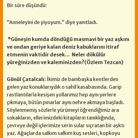
Bir süre düşündü:
“Anneleyini de yiyoyum.” diye yanıtladı.
*Güneşin kumda döndüğü masmavi bir yaz aşkını
ve ondan geriye kalan deniz kabuklarını itiraf
etmenin vaktidir desek… Neler dökülür
yüreğinizden ve kaleminizden?(Özlem Tezcan)
Gönül Çatalcalı:
İkimiz de bambaşka kentlerden
gelen yaz konuklarıydık o sahil kasabasında. Garip
rastlantılarla kesişen yollarımız hep aynı yerlere
çıkmaya, bütün pınarlar aynı nehre akmaya başladı.
Söylenmemiş sözlerle yürümeyi öğrendiğimiz ara
sokakların, ellerimizdeki kitapların tanıklığında,
çevreye değil içlerimize serin sular sıçratan bir aşktı
yaz. Ağaçlarda salkım salkım kuş sesleri, kopkoyu