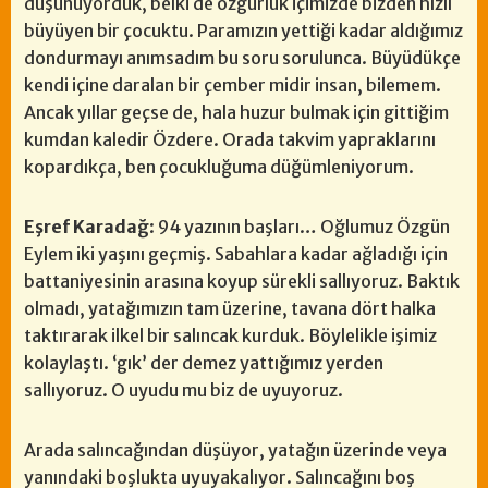
düşünüyorduk, belki de özgürlük içimizde bizden hızlı
büyüyen bir çocuktu. Paramızın yettiği kadar aldığımız
dondurmayı anımsadım bu soru sorulunca. Büyüdükçe
kendi içine daralan bir çember midir insan, bilemem.
Ancak yıllar geçse de, hala huzur bulmak için gittiğim
kumdan kaledir Özdere. Orada takvim yapraklarını
kopardıkça, ben çocukluğuma düğümleniyorum.
Eşref Karadağ
: 94 yazının başları… Oğlumuz Özgün
Eylem iki yaşını geçmiş. Sabahlara kadar ağladığı için
battaniyesinin arasına koyup sürekli sallıyoruz. Baktık
olmadı, yatağımızın tam üzerine, tavana dört halka
taktırarak ilkel bir salıncak kurduk. Böylelikle işimiz
kolaylaştı. ‘gık’ der demez yattığımız yerden
sallıyoruz. O uyudu mu biz de uyuyoruz.
Arada salıncağından düşüyor, yatağın üzerinde veya
yanındaki boşlukta uyuyakalıyor. Salıncağını boş