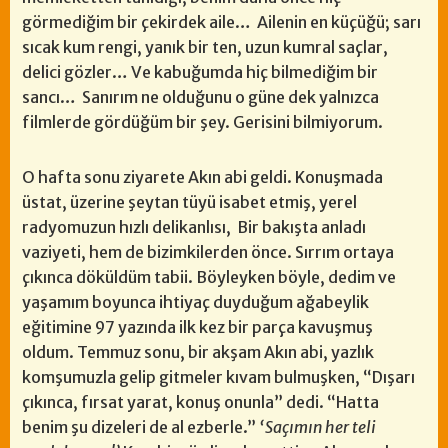
görmediğim bir çekirdek aile… Ailenin en küçüğü; sarı
sıcak kum rengi, yanık bir ten, uzun kumral saçlar,
delici gözler… Ve kabuğumda hiç bilmediğim bir
sancı… Sanırım ne olduğunu o güne dek yalnızca
filmlerde gördüğüm bir şey. Gerisini bilmiyorum.
O hafta sonu ziyarete Akın abi geldi. Konuşmada
üstat, üzerine şeytan tüyü isabet etmiş, yerel
radyomuzun hızlı delikanlısı, Bir bakışta anladı
vaziyeti, hem de bizimkilerden önce. Sırrım ortaya
çıkınca döküldüm tabii. Böyleyken böyle, dedim ve
yaşamım boyunca ihtiyaç duyduğum ağabeylik
eğitimine 97 yazında ilk kez bir parça kavuşmuş
oldum. Temmuz sonu, bir akşam Akın abi, yazlık
komşumuzla gelip gitmeler kıvam bulmuşken, “Dışarı
çıkınca, fırsat yarat, konuş onunla” dedi. “Hatta
benim şu dizeleri de al ezberle.”
‘Saçımın her teli