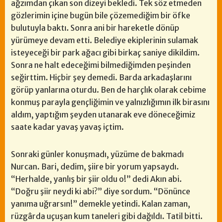
ağzımdan çıkan son dizeyi bekledi. Tek söz etmeden
gözlerimin içine bugün bile çözemediğim bir öfke
bulutuyla baktı. Sonra ani bir hareketle dönüp
yürümeye devam etti. Belediye ekiplerinin sulamak
isteyeceği bir park ağacı gibi birkaç saniye dikildim.
Sonra ne halt edeceğimi bilmediğimden peşinden
seğirttim. Hiçbir şey demedi. Barda arkadaşlarını
görüp yanlarına oturdu. Ben de harçlık olarak cebime
konmuş parayla gençliğimin ve yalnızlığımın ilk birasını
aldım, yaptığım şeyden utanarak eve döneceğimiz
saate kadar yavaş yavaş içtim.
Sonraki günler konuşmadı, yüzüme de bakmadı
Nurcan. Bari, dedim, şiire bir yorum yapsaydı.
“Herhalde, yanlış bir şiir oldu o!” dedi Akın abi.
“Doğru şiir neydi ki abi?” diye sordum. “Dönünce
yanıma uğrarsın!” demekle yetindi. Kalan zaman,
rüzgârda uçuşan kum taneleri gibi dağıldı. Tatil bitti.