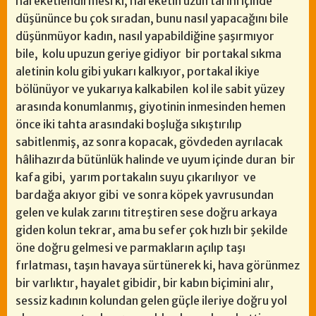
hareketlendirmesi ki, hareketin uzun tarihi içinde
düşününce bu çok sıradan, bunu nasıl yapacağını bile
düşünmüyor kadın, nasıl yapabildiğine şaşırmıyor
bile, kolu upuzun geriye gidiyor bir portakal sıkma
aletinin kolu gibi yukarı kalkıyor, portakal ikiye
bölünüyor ve yukarıya kalkabilen kol ile sabit yüzey
arasında konumlanmış, giyotinin inmesinden hemen
önce iki tahta arasındaki boşluğa sıkıştırılıp
sabitlenmiş, az sonra kopacak, gövdeden ayrılacak
hâlihazırda bütünlük halinde ve uyum içinde duran bir
kafa gibi, yarım portakalın suyu çıkarılıyor ve
bardağa akıyor gibi ve sonra köpek yavrusundan
gelen ve kulak zarını titreştiren sese doğru arkaya
giden kolun tekrar, ama bu sefer çok hızlı bir şekilde
öne doğru gelmesi ve parmakların açılıp taşı
fırlatması, taşın havaya sürtünerek ki, hava görünmez
bir varlıktır, hayalet gibidir, bir kabın biçimini alır,
sessiz kadının kolundan gelen güçle ileriye doğru yol